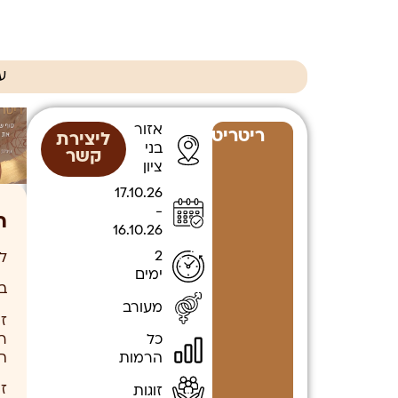
ע
אזור
ריטריטים
ליצירת
בני
קשר
ציון
17.10.26
-
ת
16.10.26
2
ל
ימים
ב
מעורב
ז
ר
כל
תו
הרמות
ז
זוגות