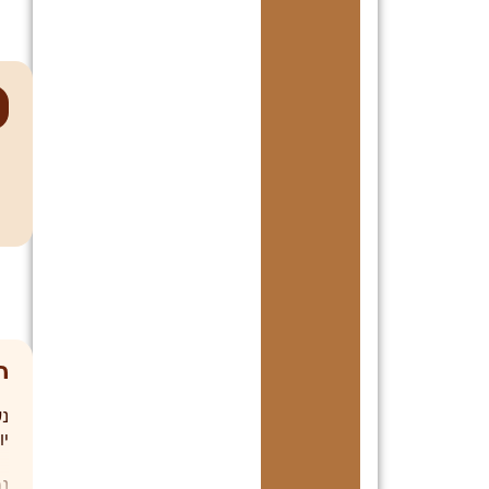
ב
א
ה
ה
נ