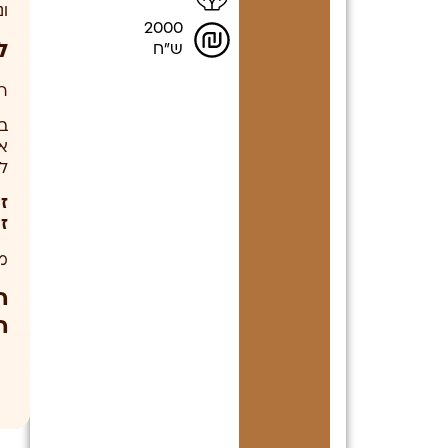
ו
2000
ל
ש"ח
ר
ב
א
ל
ז
ז
מ
ה
ה