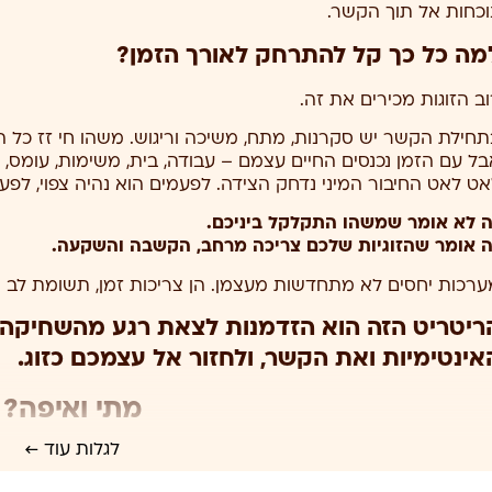
נוכחות אל תוך הקשר.
מה כל כך קל להתרחק לאורך הזמן?
וב הזוגות מכירים את זה.
תחילת הקשר יש סקרנות, מתח, משיכה וריגוש. משהו חי זז כל הז
בל עם הזמן נכנסים החיים עצמם – עבודה, בית, משימות, עומס, י
אט לאט החיבור המיני נדחק הצידה. לפעמים הוא נהיה צפוי, לפע
ה לא אומר שמשהו התקלקל ביניכם.
ה אומר שהזוגיות שלכם צריכה מרחב, הקשבה והשקעה.
ערכות יחסים לא מתחדשות מעצמן. הן צריכות זמן, תשומת לב ומ
ריטריט הזה הוא הזדמנות לצאת רגע מהשחיקה,
אינטימיות ואת הקשר, ולחזור אל עצמכם כזוג.
מתי ואיפה?
לגלות עוד ←
מתי – שישי ושבת 31.7-1.8
שעות – 10:00-17:00, ללא לינה