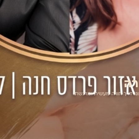
רה
נג דרך חוויה מעשית ומרגשת.