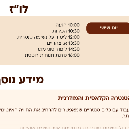
איפה – סטודיו בקיבוץ ליד 
לו”ז
המיקום המדויק יימסר לנ
ריטריט הזה תלמדו איך:
יום שישי
להשתמש באנרגיה המינית שלכם כדי להעמיק את החיבור הז
להפוך את המפגש האינטימי לזורם, עשיר וחי יותר
לעבוד עם נשימה כדי להגביר הנאה, נוכחות ועוצמה
לשלב תודעה, דמיון ותשומת לב בתוך החוויה המינית
16:00 סדנת תנוחות רוטטת
להשתמש במגע ובמילים בצורה שמעמיקה את החיבור
להכניס יותר משחקיות, יצירתיות וסקרנות לחיי האהבה
לחקור דינמיקות חדשות של אינטימיות, עונג ותקשורת
תם יוצאים מכאן עם
כלים שתוכלו לקחת אל תוך הזוגיות שלכם
ו
מידע נוס
יומיום, במרחב האינטימי, ובדרך שבה אתם פוגשים זה את זו.
טנטרה הקלאסית והמודרנית
עבוד עם כלים טנטריים שמאפשרים להרחיב את החוויה האינטימי