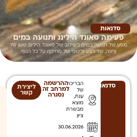
סדנאות
פעימה סאונד הילינג ותנועה במים
מסע של תנועה במים בשילוב של סאונד הילינג סשן של
ציפה, של רוגע וליטוף של מוזיקה על כל הגוף.
ההרשמה
הבריכה
סדנאות
ליצירת
למרחב זה
של
קשר
נסגרה
ענת,
מוצא
מבשרת
ציון
30.06.2026