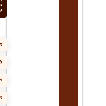
ת
פ
ע
מה
ל
מ
מ