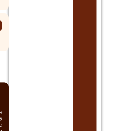
נ
ל
א
שב
כ