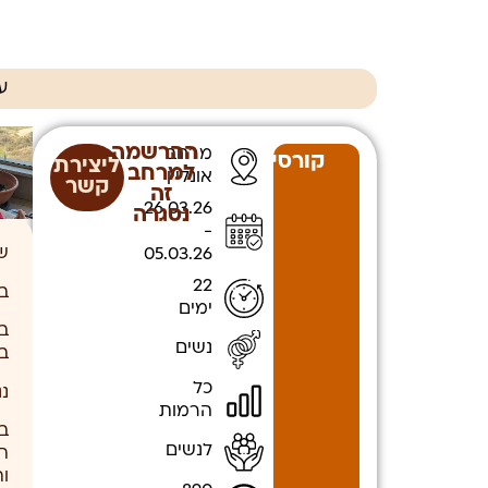
ע
ההרשמה
מרחב
קורסים
ליצירת
למרחב
אונליין
קשר
זה
26.03.26
נסגרה
-
ש
05.03.26
22
ב
ימים
ב
נשים
ב
כל
נ
הרמות
ב
לנשים
ת
ו