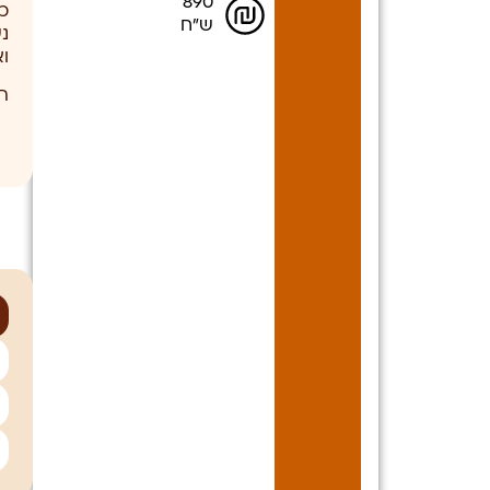
890
כ
ש"ח
נ
וא
ה