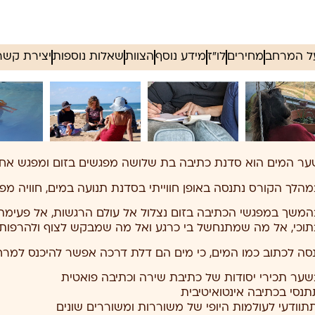
ל המרחב
מחירים
לו"ז
מידע נוסף
הצוות
שאלות נוספות
יצירת קשר
ער המים הוא סדנת כתיבה בת שלושה מפגשים בזום ומפגש אחד פר
מהלך הקורס נתנסה באופן חווייתי בסדנת תנועה במים, חוויה מ
המשך במפגשי הכתיבה בזום נצלול אל עולם הרגשות, אל פעימת ע
תוכי, אל מה שמתנחשל בי כרגע ואל מה שמבקש לצוף ולהרפות.
נסה לכתוב כמו המים, כי מים הם דלת דרכה אפשר להיכנס למ
שער תכירי יסודות של כתיבת שירה וכתיבה פואטית
תנסי בכתיבה אינטואיטיבית
תתוודעי לעולמות היופי של משוררות ומשוררים שונים