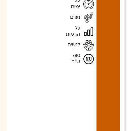
22
ימים
נשים
כל
הרמות
לנשים
780
ש"ח