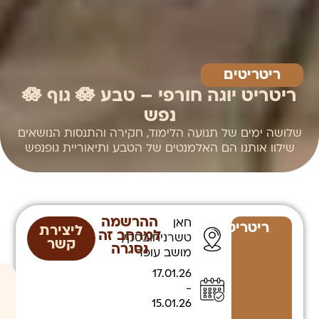
ריטריטים
ריטריט יוגה חורפי – טבע 🪷 גוף 🪷
נפש
שלושה ימים של תנועה הלימוד, חקירה והתנסות הנושאים
שילוו אותנו הם האלמנטים של הטבע ותיאוריית גופנפש
ההרשמה
חאן
ריטריטים
ליצירת
למרחב זה
טשרניחובסקי,
קשר
נסגרה
לגלות עוד
מושב עופר
17.01.26
-
15.01.26