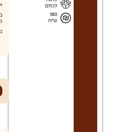
פתוח
או
לכולם
180
ב
ש"ח
מ
ב