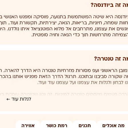
ה זה ביודנסה?
יודנסה היא שיטה המשתמשת בתנועה, מוסיקה ומפגש האנושי ב
וות שמחה, חיוניות, בריאות, הנאה, יצירתיות, תקשורת ועוד.. תו
וגשים את עצמנו, מתרחבים אל מלוא הפוטנציאל איתו נולדנו. 
הצמיחה מתרחשות תוך כדי הנאה וחויה סומטית.
ה זה טנטרה?
מובן הראשוני ועפ מסורות מזרחיות טנטרה היא הדרך להארה. הי
ה שקורה סביבנו ובתוכנו. תרגול הדרך הזאת מפגיש אותנו בהכ
רבה פעמים מייחסים טנטרה למיניות. זה נכון שטנטרה עוסקת במ
לגלות עוד ←
כל מקרה, הסדנה שלנו לא תעסוק במיניות אלא בטכניקות שלקוחו
מה אוכלים
תכנים
רמת כושר
אווירה