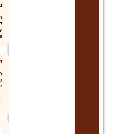
מ
ב
לח
פ
ו
מ
ב
מ
ה
ב