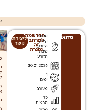
ע
ההרשמה
סטודיו
סדנאות
ליצירת
למרחב
קיבוץ
קשר
זה
הזורע,
נסגרה
קיבוץ
הזורע
מ
30.01.2026
כ
י
1
ל
ימים
ר
מעורב
א
כל
ח
הרמות
ה