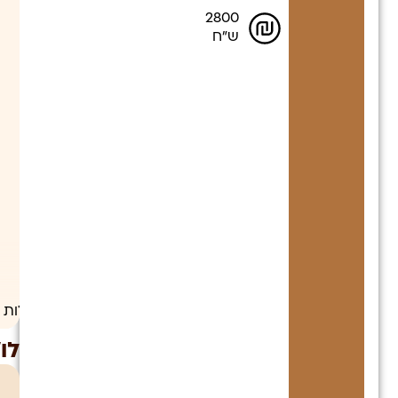
2800
ש"ח
לגלות 
לו”