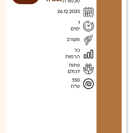
מכמורת
26.12.2025
1
ימים
מעורב
כל
הרמות
פתוח
לכולם
550
ש"ח