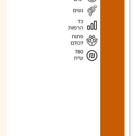
נשים
כל
הרמות
פתוח
לכולם
780
ש"ח