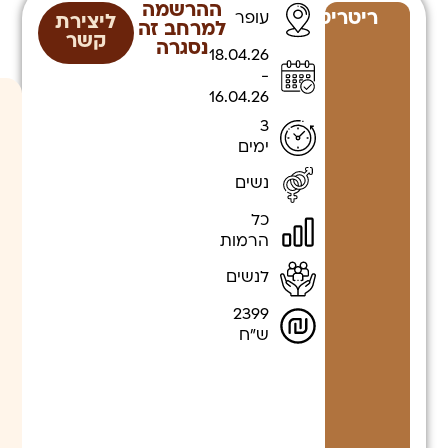
ההרשמה
ריטריטים
עופר
ליצירת
למרחב זה
קשר
נסגרה
18.04.26
לגלות עוד
-
16.04.26
3
ימים
נשים
כל
הרמות
לנשים
2399
ש"ח