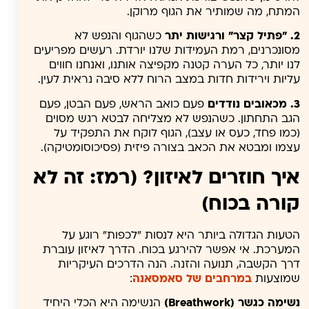
המתח, מה שמותיר את הגוף מרוקן.
2. "פתיל קצר" ורגישות יתר
כשהגוף והנפש לא
מסונכרנים, רמת העמידות שלנו יורדת. רעשים מפריעים
לנו יותר, כל הערה קטנה מקפיצה אותנו, ואנחנו חווים
עליות וירידות חדות במצב הרוח ללא סיבה נראית לעין.
3. מכאובים נודדים
פעם כואב הראש, פעם הבטן, פעם
הגב התחתון. כשהנפש לא מצליחה לבטא רגש מסוים
(כמו פחד, כעס או עצב), הגוף לוקח את התפקיד על
עצמו ומבטא את הכאב בצורה פיזית (פסיכוסומטיקה).
איך חוזרים לאיזון? (רמז: זה לא
קורה בכוח)
הטעות הגדולה ביותר היא לנסות "לכפות" רוגע על
המערכת. אי אפשר להירגע בכוח. הדרך לאיזון עוברת
דרך הקשבה, תנועה והזנה. הנה הדרכים העיקריות
שמוצעות
במרחבים של סאמסאנה
:
נשימה כגשר (Breathwork)
הנשימה היא הכלי היחיד