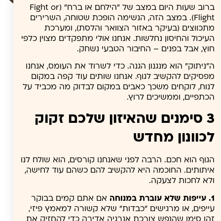
ברוב שעות היום במצב של "הילחם או ברח" (Fight or
Flight). במצב הזה, הנשימה הופכת שטוחה, השרירים
מתכווצים (בעיקר באזור הצוואר והלסת), ומערכת
העיכול והחיסון נחלשות. אנחנו אולי מתפקדים מצוין כלפי
חוץ, אבל בפנים – החיבור הטבעי נשחק.
ה"ניתוק" הוא מנגנון הגנה. כדי לשרוד את העומס, אנחנו
מפסיקים להקשיב לגוף. אנחנו שותים עוד קפה במקום
לנוח, לוקחים משכך כאבים במקום לבדוק מה מכביד על
הכתפיים, וממשיכים לרוץ.
3 סימנים שהאיזון שלכם זקוק
לכוונון מחדש
הגוף הוא חכם. הרבה לפני שאנחנו קורסים, הוא שולח לנו
איתותים. החוכמה היא להקשיב להם כשהם עוד לחישה,
ולא לחכות לצעקה.
1. עייפות שלא עוברת במנוחה
אם אתם קמים בבוקר
עייפים, או מרגישים "כבדות" שלא קשורה למאמץ פיזי,
זהו סימן שהנפש צורכת אנרגיה אדירה כדי להחזיק את