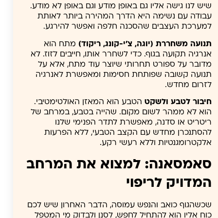
שיש לנו גישה אליו גם באופן מודע וגם באופן לא מודע.
עבודה עם נשימה היא הדרך המהירה ביותר לאותת
למערכת העצבים שהסכנה חלפה ואפשר להירגע.
תנועה משחררת (יוגה, צ'י-קונג, ריקוד)
מתח הוא
אנרגיה תקועה בגוף. כדי לשחרר אותו, חייבים לזוז. לא
מדובר על ספורט תחרותי שיוצר עוד מתח, אלא על
תנועה קשובה שפותחת חסימות ומאפשרת לאנרגיה
לזרום מחדש.
חיבור לטבע ולשקט
הטבע הוא המאזן האולטימטיבי.
הוא לא ממהר לשום מקום. שהייה בטבע, במרחב של
ריטריט או סדנה, מאפשרת לתדר הפנימי שלנו
להסתנכרן מחדש עם הקצב הטבעי, ללא הפרעות
אלקטרומגנטיות וללא רעשי רקע.
סאמסאנה: למצוא את המרחב
המדויק לריפוי
שכשהגוף כואב והנפש עמוסה, הדבר האחרון שיש לכם
כוח אליו הוא להתחיל לחפש, לסנן ולבדוק מי המטפל