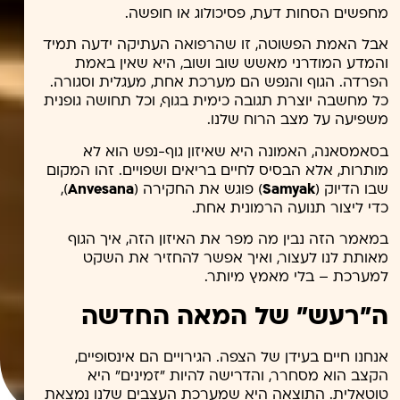
מחפשים הסחות דעת, פסיכולוג או חופשה.
אבל האמת הפשוטה, זו שהרפואה העתיקה ידעה תמיד
והמדע המודרני מאשש שוב ושוב, היא שאין באמת
הפרדה. הגוף והנפש הם מערכת אחת, מעגלית וסגורה.
כל מחשבה יוצרת תגובה כימית בגוף, וכל תחושה גופנית
משפיעה על מצב הרוח שלנו.
בסאמסאנה, האמונה היא שאיזון גוף-נפש הוא לא
מותרות, אלא הבסיס לחיים בריאים ושפויים. זהו המקום
שבו הדיוק (
Samyak
) פוגש את החקירה (
Anvesana
),
כדי ליצור תנועה הרמונית אחת.
במאמר הזה נבין מה מפר את האיזון הזה, איך הגוף
מאותת לנו לעצור, ואיך אפשר להחזיר את השקט
למערכת – בלי מאמץ מיותר.
ה"רעש" של המאה החדשה
אנחנו חיים בעידן של הצפה. הגירויים הם אינסופיים,
הקצב הוא מסחרר, והדרישה להיות "זמינים" היא
טוטאלית. התוצאה היא שמערכת העצבים שלנו נמצאת